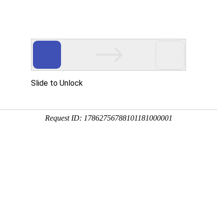
产品中
新闻中
技术支
下载中
营销网
心
心
持
心
络