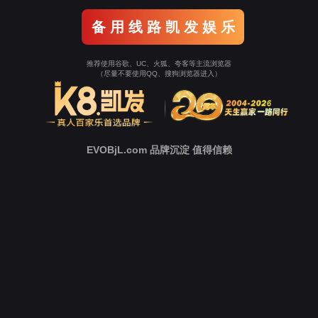
备 用 线 路 凯 发 娱 乐
推荐使用谷歌、UC、火狐、夸客等主流浏览器
（尽量不要使用QQ、搜狗浏览器进入）
EVOBjL.com 品牌沉淀 值得信赖