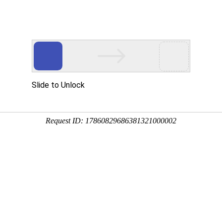
产品中
新闻中
技术支
下载中
营销网
心
心
持
心
络