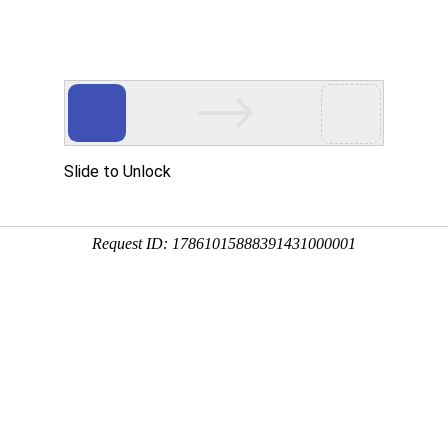
产品中
新闻中
技术支
下载中
营销网
心
心
持
心
络