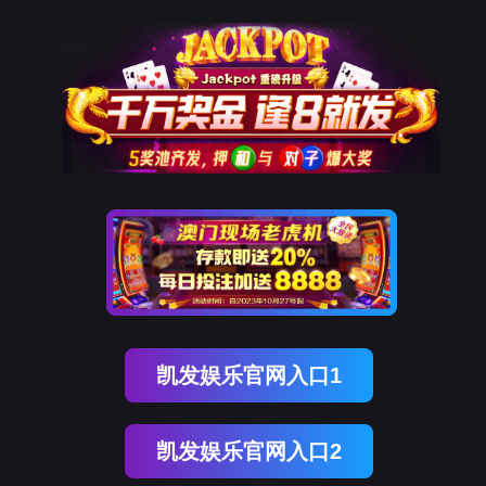
凯发娱乐官网入口1
凯发娱乐官网入口2