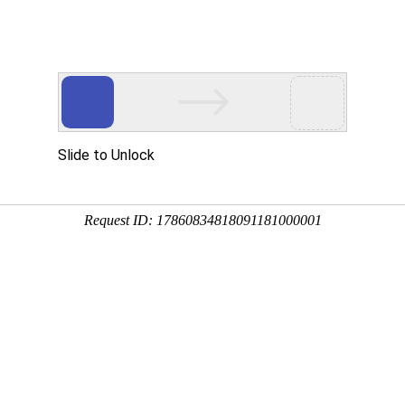
产品中
新闻中
技术支
下载中
营销网
心
心
持
心
络