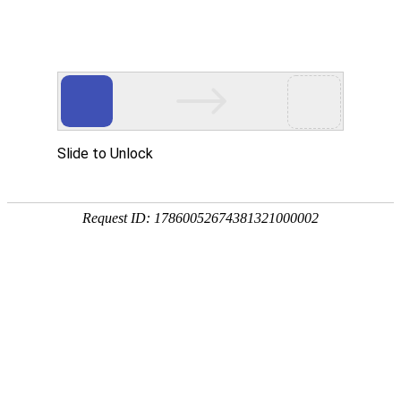
南宫NG28(中国)
南
宫
NG28
国)
关
于
南
宫
NG28
国)
产
品
中
心