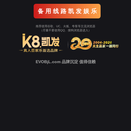
新
闻
中
心
技
术
支
持
下
载
中
心
营
销
网