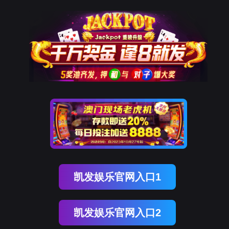
南宫NG28(中国)
南
宫
NG28
国)
关
于
南
宫
NG28
国)
产
品
中
心