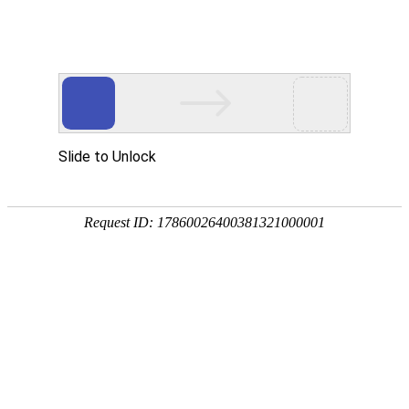
南宫NG28(中国)
南
宫
NG28
国)
关
于
南
宫
NG28
国)
产
品
中
心