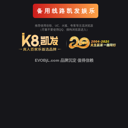
备 用 线 路 凯 发 娱 乐
推荐使用谷歌、UC、火狐、夸客等主流浏览器
（尽量不要使用QQ、搜狗浏览器进入）
EVOBjL.com 品牌沉淀 值得信赖