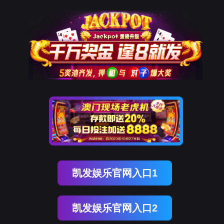
凯发娱乐官网入口1
凯发娱乐官网入口2