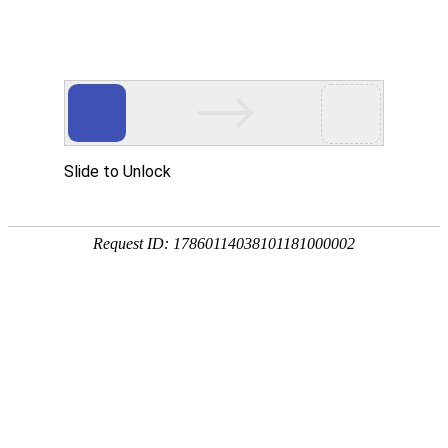
南宫NG28(中国)
南
宫
NG28
国)
关
于
南
宫
NG28
国)
产
品
中
心