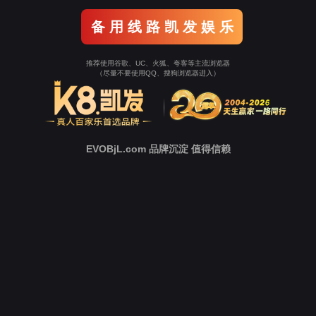
新
闻
中
心
技
术
支
持
下
载
中
心
营
销
网