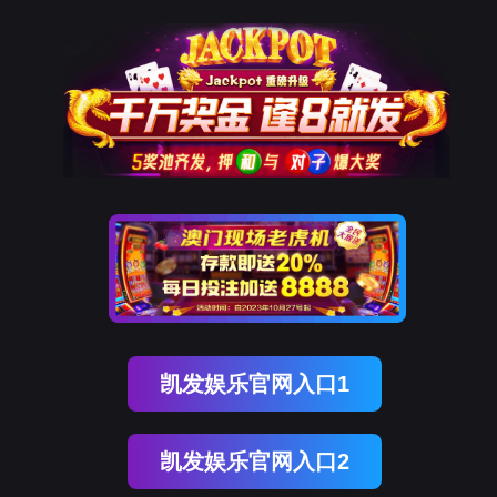
南宫NG28(中国)
南
宫
NG28
国)
关
于
南
宫
NG28
国)
产
品
中
心