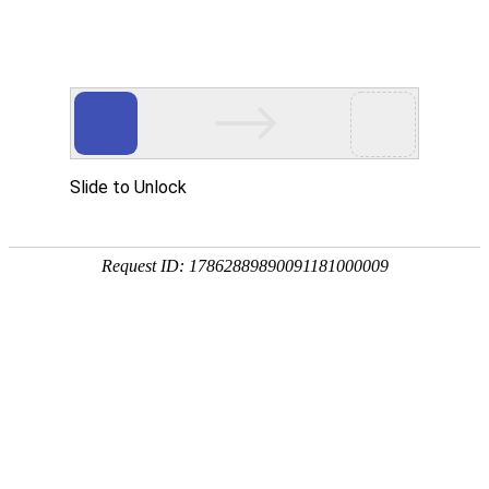
南宫NG28(中国)
南
宫
NG28
国)
关
于
南
宫
NG28
国)
产
品
中
心