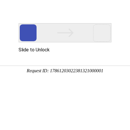
产品中
新闻中
技术支
下载中
营销网
心
心
持
心
络