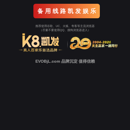
备 用 线 路 凯 发 娱 乐
推荐使用谷歌、UC、火狐、夸客等主流浏览器
（尽量不要使用QQ、搜狗浏览器进入）
EVOBjL.com 品牌沉淀 值得信赖