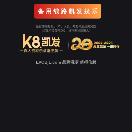
备 用 线 路 凯 发 娱 乐
推荐使用谷歌、UC、火狐、夸客等主流浏览器
（尽量不要使用QQ、搜狗浏览器进入）
EVOBjL.com 品牌沉淀 值得信赖