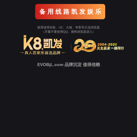
备 用 线 路 凯 发 娱 乐
推荐使用谷歌、UC、火狐、夸客等主流浏览器
（尽量不要使用QQ、搜狗浏览器进入）
EVOBjL.com 品牌沉淀 值得信赖