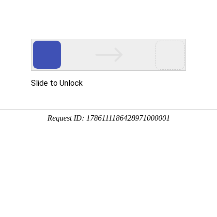
产品中
新闻中
技术支
下载中
营销网
心
心
持
心
络