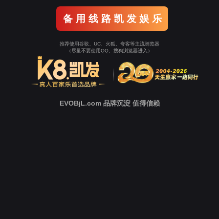
备 用 线 路 凯 发 娱 乐
推荐使用谷歌、UC、火狐、夸客等主流浏览器
（尽量不要使用QQ、搜狗浏览器进入）
EVOBjL.com 品牌沉淀 值得信赖