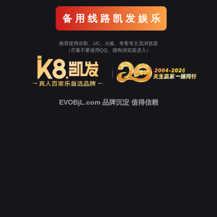
备 用 线 路 凯 发 娱 乐
推荐使用谷歌、UC、火狐、夸客等主流浏览器
（尽量不要使用QQ、搜狗浏览器进入）
EVOBjL.com 品牌沉淀 值得信赖