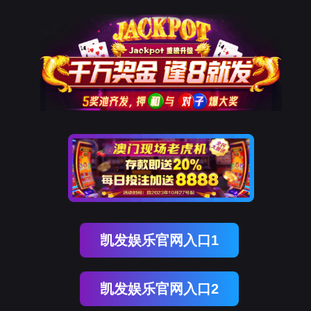
南宫NG28(中国)
南
宫
NG28
国)
关
于
南
宫
NG28
国)
产
品
中
心