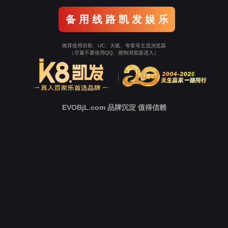
新
闻
中
心
技
术
支
持
下
载
中
心
营
销
网