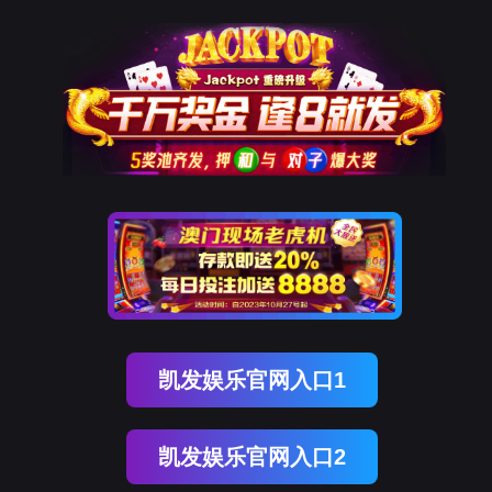
凯发娱乐官网入口1
凯发娱乐官网入口2