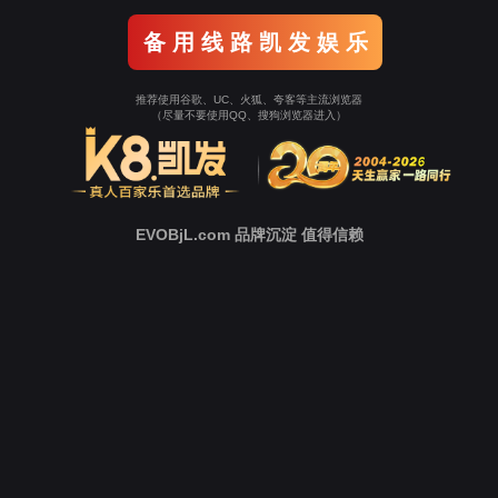
备 用 线 路 凯 发 娱 乐
推荐使用谷歌、UC、火狐、夸客等主流浏览器
（尽量不要使用QQ、搜狗浏览器进入）
EVOBjL.com 品牌沉淀 值得信赖